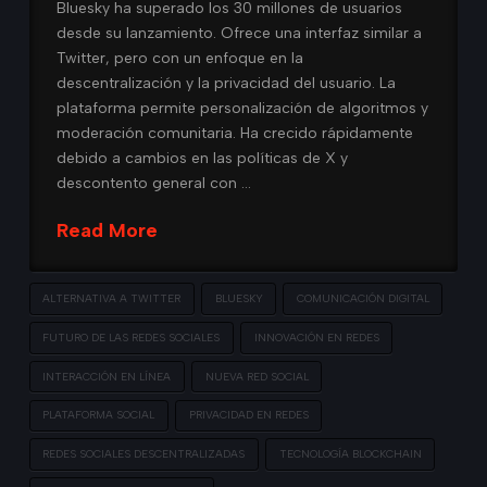
Bluesky ha superado los 30 millones de usuarios
desde su lanzamiento. Ofrece una interfaz similar a
Twitter, pero con un enfoque en la
descentralización y la privacidad del usuario. La
plataforma permite personalización de algoritmos y
moderación comunitaria. Ha crecido rápidamente
debido a cambios en las políticas de X y
descontento general con …
Read More
ALTERNATIVA A TWITTER
BLUESKY
COMUNICACIÓN DIGITAL
FUTURO DE LAS REDES SOCIALES
INNOVACIÓN EN REDES
INTERACCIÓN EN LÍNEA
NUEVA RED SOCIAL
PLATAFORMA SOCIAL
PRIVACIDAD EN REDES
REDES SOCIALES DESCENTRALIZADAS
TECNOLOGÍA BLOCKCHAIN