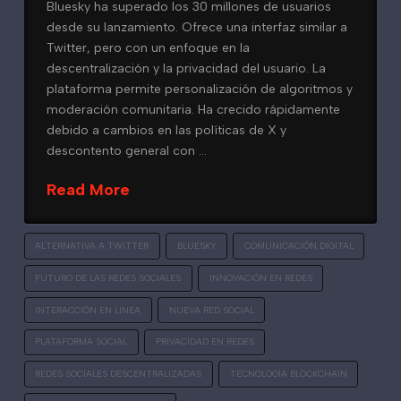
Bluesky ha superado los 30 millones de usuarios
desde su lanzamiento. Ofrece una interfaz similar a
Twitter, pero con un enfoque en la
descentralización y la privacidad del usuario. La
plataforma permite personalización de algoritmos y
moderación comunitaria. Ha crecido rápidamente
debido a cambios en las políticas de X y
descontento general con …
Read More
ALTERNATIVA A TWITTER
BLUESKY
COMUNICACIÓN DIGITAL
FUTURO DE LAS REDES SOCIALES
INNOVACIÓN EN REDES
INTERACCIÓN EN LÍNEA
NUEVA RED SOCIAL
PLATAFORMA SOCIAL
PRIVACIDAD EN REDES
REDES SOCIALES DESCENTRALIZADAS
TECNOLOGÍA BLOCKCHAIN