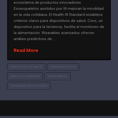
ecosistema de productos innovadores.
Exoesqueletos asistidos por IA mejoran la movilidad
en la vida cotidiana. El Health AI Standard establece
criterios claros para dispositivos de salud. Coro, un
dispositivo para la lactancia, facilita el monitoreo de
la alimentación. Wearables avanzados ofrecen
análisis predictivos de …
Read More
DISPOSITIVOS DE SALUD
EXOESQUELETOS IA
HEALTH AI STANDARD
SALUD DIGITAL
TECNOLOGÍA DE LACTANCIA