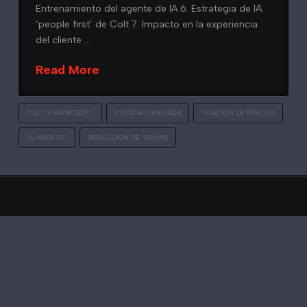
Entrenamiento del agente de IA 6. Estrategia de IA
‘people first’ de Colt 7. Impacto en la experiencia
del cliente …
Read More
COLT Y MICROSOFT
COTIZACIONES B2B
FIJACIÓN DE PRECIOS
IA AGENTIC
REDUCCIÓN DE TIEMPO