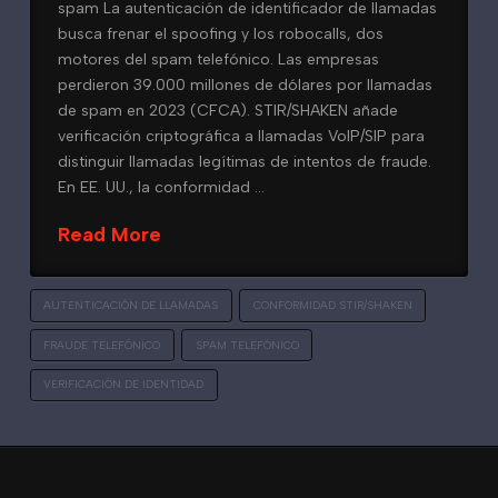
spam La autenticación de identificador de llamadas
busca frenar el spoofing y los robocalls, dos
motores del spam telefónico. Las empresas
perdieron 39.000 millones de dólares por llamadas
de spam en 2023 (CFCA). STIR/SHAKEN añade
verificación criptográfica a llamadas VoIP/SIP para
distinguir llamadas legítimas de intentos de fraude.
En EE. UU., la conformidad …
Read More
AUTENTICACIÓN DE LLAMADAS
CONFORMIDAD STIR/SHAKEN
FRAUDE TELEFÓNICO
SPAM TELEFÓNICO
VERIFICACIÓN DE IDENTIDAD