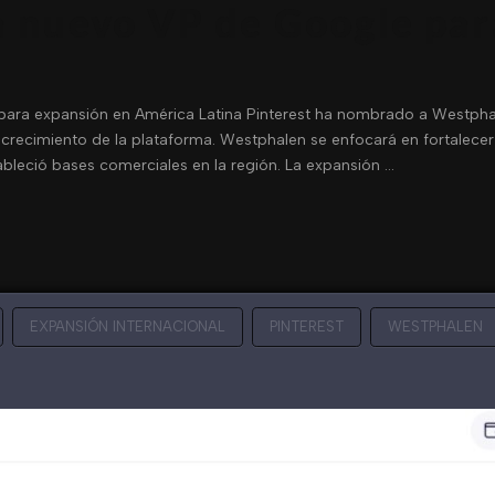
 nuevo VP de Google par
para expansión en América Latina Pinterest ha nombrado a Westph
e crecimiento de la plataforma. Westphalen se enfocará en fortalecer 
bleció bases comerciales en la región. La expansión …
EXPANSIÓN INTERNACIONAL
PINTEREST
WESTPHALEN