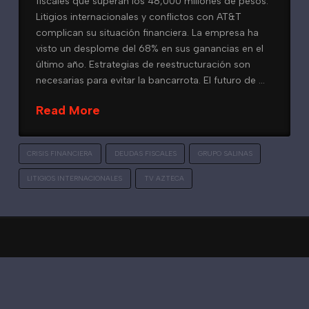
fiscales que superan los 48,000 millones de pesos.
Litigios internacionales y conflictos con AT&T
complican su situación financiera. La empresa ha
visto un desplome del 68% en sus ganancias en el
último año. Estrategias de reestructuración son
necesarias para evitar la bancarrota. El futuro de …
Read More
CRISIS FINANCIERA
DEUDAS FISCALES
GRUPO SALINAS
LITIGIOS INTERNACIONALES
TV AZTECA