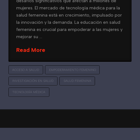
desafíos significativos que afectan a millones de
mujeres. El mercado de tecnología médica para la
salud femenina está en crecimiento, impulsado por
la innovación y la demanda. La educación en salud
femenina es crucial para empoderar a las mujeres y
mejorar su …
Read More
ACCESO A SALUD
EMPODERAMIENTO FEMENINO
INVESTIGACIÓN EN SALUD
SALUD FEMENINA
TECNOLOGÍA MÉDICA