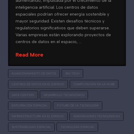
aumentando, impulsada por el crecimiento de la
inteligencia artificial. Los centros de datos
espaciales podrían ofrecer energía sostenible y
mayor seguridad. Existen desafíos técnicos y
regulatorios significativos que deben superarse.
Varias empresas están explorando proyectos de
centros de datos en el espacio, …
Read More
ALMACENAMIENTO DE DATOS
BIG TECH
CENTROS DE DATOS EN EL ESPACIO
COMPUTACIÓN EN LA NUBE
DATA CENTERS
DESARROLLO TECNOLÓGICO
EXPLORACIÓN ESPACIAL
FUTURO DE LA TECNOLOGÍA
INFRAESTRUCTURA EN EL ESPACIO
INNOVACIONES TECNOLÓGICAS
SOSTENIBILIDAD ESPACIAL
TECNOLOGÍA ESPACIAL