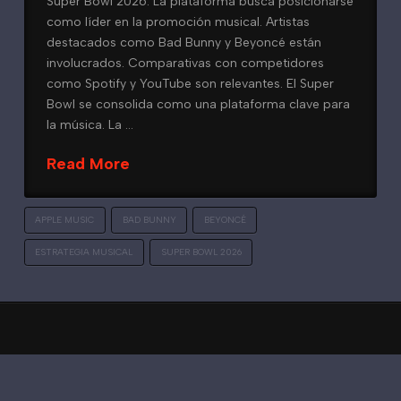
Super Bowl 2026. La plataforma busca posicionarse
como líder en la promoción musical. Artistas
destacados como Bad Bunny y Beyoncé están
involucrados. Comparativas con competidores
como Spotify y YouTube son relevantes. El Super
Bowl se consolida como una plataforma clave para
la música. La …
Read More
APPLE MUSIC
BAD BUNNY
BEYONCÉ
ESTRATEGIA MUSICAL
SUPER BOWL 2026