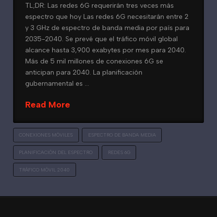
TL;DR: Las redes 6G requerirán tres veces más
espectro que hoy Las redes 6G necesitarán entre 2
y 3 GHz de espectro de banda media por país para
2035-2040. Se prevé que el tráfico móvil global
alcance hasta 3,900 exabytes por mes para 2040.
Más de 5 mil millones de conexiones 6G se
anticipan para 2040. La planificación
gubernamental es …
Read More
CONEXIONES MÓVILES
ESPECTRO DE BANDA MEDIA
PLANIFICACIÓN DEL ESPECTRO
REDES 6G
TRÁFICO MÓVIL 2040