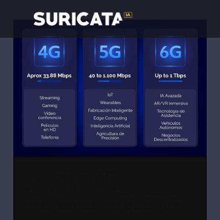
Las redes 6G
requerirán tres veces
más espectro que hoy