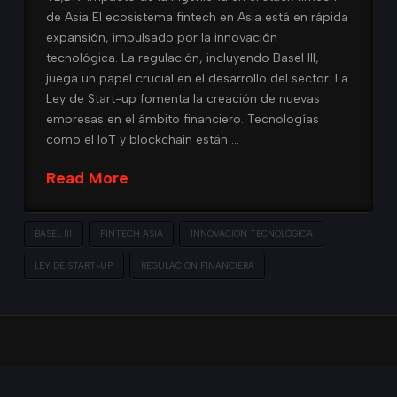
de Asia El ecosistema fintech en Asia está en rápida
expansión, impulsado por la innovación
tecnológica. La regulación, incluyendo Basel III,
juega un papel crucial en el desarrollo del sector. La
Ley de Start-up fomenta la creación de nuevas
empresas en el ámbito financiero. Tecnologías
como el IoT y blockchain están …
Read More
BASEL III
FINTECH ASIA
INNOVACIÓN TECNOLÓGICA
LEY DE START-UP
REGULACIÓN FINANCIERA