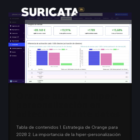
Orange busca la hiper-
personalización en
adtech mediante datos
Tabla de contenidos 1. Estrategia de Orange para
2028 2. La importancia de la hiper-personalización