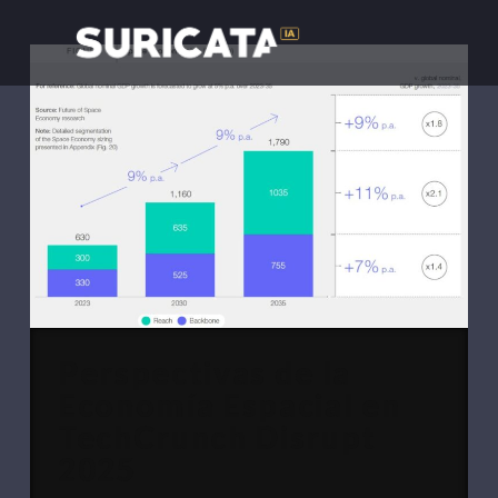
Perspectivas de la
Economía Espacial en
TechCrunch Disrupt
2025