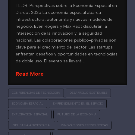
TL;DR: Perspectivas sobre la Economía Espacial en
Disrupt 2025 La economía espacial abarca
infraestructura, autonomía y nuevos modelos de
negocio. Even Rogers y Max Haot discutirán la
intersección de la innovación y la seguridad
nacional. Las colaboraciones público-privadas son
clave para el crecimiento del sector. Las startups
enfrentan desafíos y oportunidades en tecnologías
de doble uso. El evento se llevará …
Read More
CONFERENCIAS DE TECNOLOGÍA
DESARROLLO SOSTENIBLE
ECONOMÍA ESPACIAL
EMPRENDIMIENTO EN EL ESPACIO
EXPLORACIÓN ESPACIAL
FUTURO DE LA ECONOMÍA
INDUSTRIA AEROESPACIAL
INNOVACIONES TECNOLÓGICAS