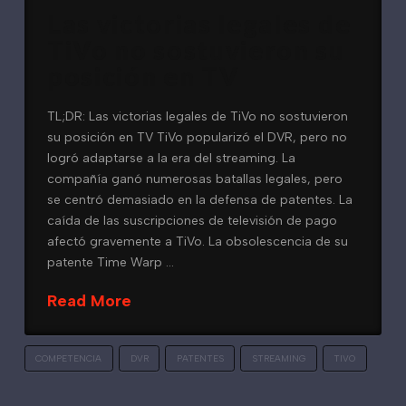
Las victorias legales de
TiVo no sostuvieron su
posición en TV
TL;DR: Las victorias legales de TiVo no sostuvieron
su posición en TV TiVo popularizó el DVR, pero no
logró adaptarse a la era del streaming. La
compañía ganó numerosas batallas legales, pero
se centró demasiado en la defensa de patentes. La
caída de las suscripciones de televisión de pago
afectó gravemente a TiVo. La obsolescencia de su
patente Time Warp …
Read More
COMPETENCIA
DVR
PATENTES
STREAMING
TIVO