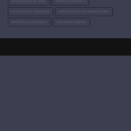
DESIGUALDAD SALARIAL
DESPIDOS GOOGLE AI
MOVIMIENTOS LABORALES
ORGANIZACIÓN DE TRABAJADORES
REPRESALIAS LABORALES
SEGURIDAD LABORAL