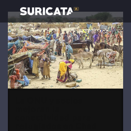
La ONU y socios
mejoran la
conectividad para
refugiados en Chad