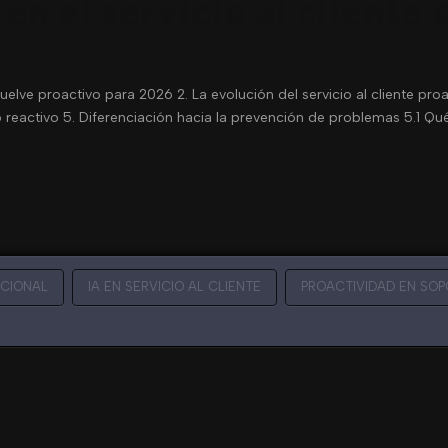
en el servicio al cliente
 vuelve proactivo para 2026 2. La evolución del servicio al cliente pro
icio reactivo 5. Diferenciación hacia la prevención de problemas 5.1 Q
CIONAL
IA EN SERVICIO AL CLIENTE
PROACTIVIDAD EN SOP